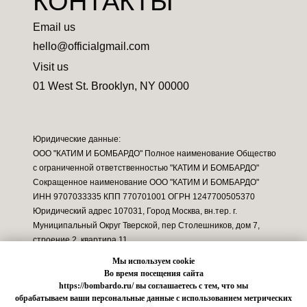
КОНТАКТЫ
Email us
hello@officialgmail.com
Visit us
01 West St. Brooklyn, NY 00000
Юридические данные:
ООО "КАТИМ И БОМБАРДО" Полное наименование Общество
с ограниченной ответственностью "КАТИМ И БОМБАРДО"
Сокращенное наименование ООО "КАТИМ И БОМБАРДО"
ИНН 9707033335 КПП 770701001 ОГРН 1247700505370
Юридический адрес 107031, Город Москва, вн.тер. г.
Муниципальный Округ Тверской, пер Столешников, дом 7,
строение 2, квартира 11
Мы используем cookie
Во время посещения сайта
https://bombardo.ru/ вы соглашаетесь с тем, что мы
обрабатываем ваши персональные данные с использованием метрических
Изображения и видео Разработано :
Freepik
,
Unsplash
[
Gina Sell
].Изображение